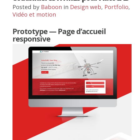
Posted by
Baboon
in
Design web
,
Portfolio
,
Vidéo et motion
Prototype — Page d’accueil
responsive