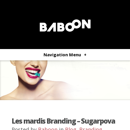
Navigation Menu
+
Les mardis Branding – Sugarpova
Posted by
Baboon
in
Blog
,
Branding